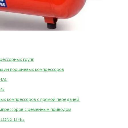
рессорных групп
тации поршневых компрессоров
FIAC
И»
ных компрессоров с прямой передачей
мпрессоров с ременным приводом
«LONG LIFE»