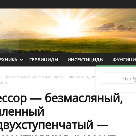
ЕХНИКА
ГЕРБИЦИДЫ
ИНСЕКТИЦИДЫ
ФУНГИЦ
— безмасляный, масляный, промышленный одноступенчатый,
емонт
ссор — безмасляный,
шленный
двухступенчатый —