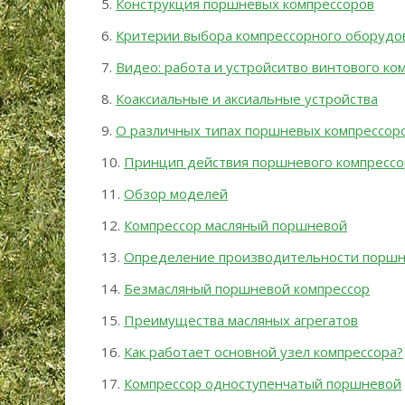
Конструкция поршневых компрессоров
Критерии выбора компрессорного оборудо
Видео: работа и устройситво винтового ко
Коаксиальные и аксиальные устройства
О различных типах поршневых компрессор
Принцип действия поршневого компрессо
Обзор моделей
Компрессор масляный поршневой
Определение производительности поршн
Безмасляный поршневой компрессор
Преимущества масляных агрегатов
Как работает основной узел компрессора?
Компрессор одноступенчатый поршневой