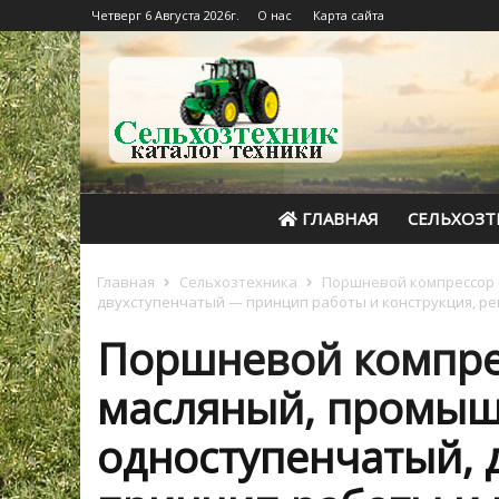
Четверг 6 Августа 2026г.
О нас
Карта сайта
ГЛАВНАЯ
СЕЛЬХОЗТ
Главная
Сельхозтехника
Поршневой компрессор 
двухступенчатый — принцип работы и конструкция, р
Поршневой компре
масляный, промы
одноступенчатый, 