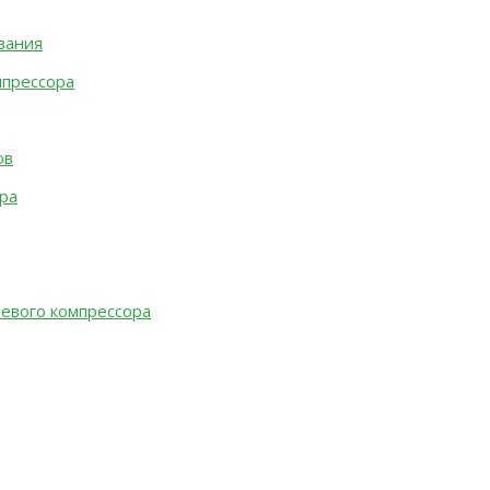
вания
мпрессора
ов
ра
евого компрессора