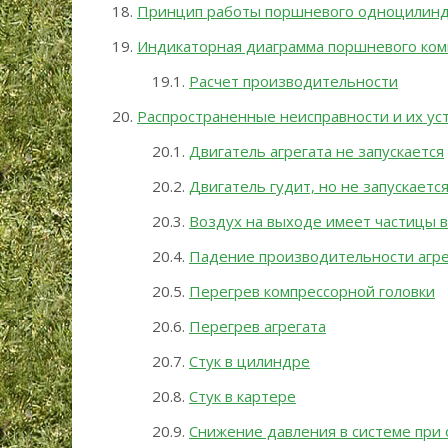
Принцип работы поршневого одноцилин
Индикаторная диаграмма поршневого ком
Расчет производительности
Распространенные неисправности и их ус
Двигатель агрегата не запускается
Двигатель гудит, но не запускаетс
Воздух на выходе имеет частицы 
Падение производительности агре
Перегрев компрессорной головки
Перегрев агрегата
Стук в цилиндре
Стук в картере
Снижение давления в системе при