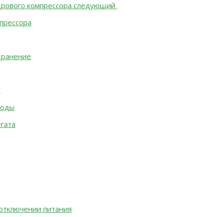
дрового компрессора следующий
прессора
транение
я
воды
гата
 отключении питания