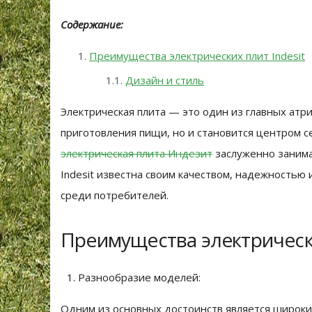
Содержание:
Преимущества электрических плит Indesit
Дизайн и стиль
Электрическая плита — это один из главных атри
приготовления пищи, но и становится центром с
электрическая плита Индезит
заслуженно занима
Indesit известна своим качеством, надежностью
среди потребителей.
Преимущества электрически
Разнообразие моделей:
Одним из основных достоинств является широки