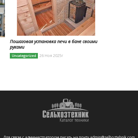
Пошаговая установка печи в бане своими
руками
26 Ноя 2025г
Uncategorized
Для связи с администратором писать на почту
admin@selhoztehnik.com