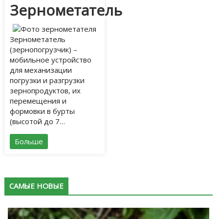
Зернометатель
Зернометатель
(зернопогрузчик) –
мобильное устройство
для механизации
погрузки и разгрузки
зернопродуктов, их
перемещения и
формовки в бурты
(высотой до 7…
Больше
САМЫЕ НОВЫЕ
К