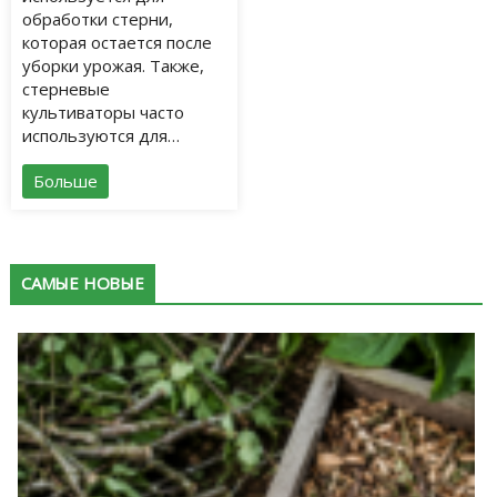
обработки стерни,
которая остается после
уборки урожая. Также,
стерневые
культиваторы часто
используются для…
Больше
САМЫЕ НОВЫЕ
К
в
п
с
в