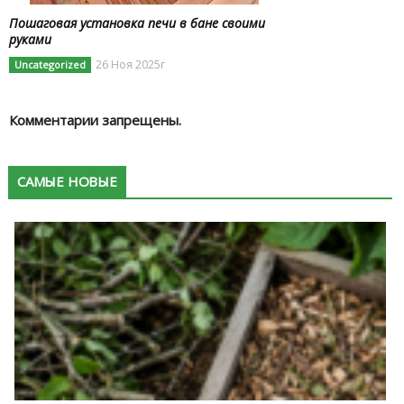
Пошаговая установка печи в бане своими
руками
26 Ноя 2025г
Uncategorized
Комментарии запрещены.
САМЫЕ НОВЫЕ
К
в
п
с
в
м