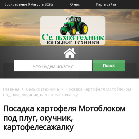
Воскресенье 9 Августа 2026г.
О нас
Карта сайта
Главная
Сельхозтехника
Посадка картофеля Мотоблоком
под плуг, окучник, картофелесажалку
Посадка картофеля Мотоблоком
под плуг, окучник,
картофелесажалку