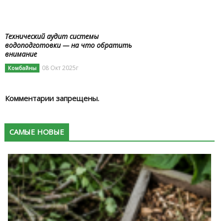
Технический аудит системы
водоподготовки — на что обратить
внимание
08 Окт 2025г
Комбайны
Комментарии запрещены.
САМЫЕ НОВЫЕ
К
в
п
с
в