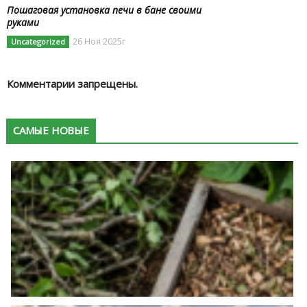
Пошаговая установка печи в бане своими
руками
26 Ноя 2025г
Uncategorized
Комментарии запрещены.
САМЫЕ НОВЫЕ
К
в
п
с
в
м