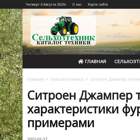
Четверг 6 Августа 2026г.
О нас
Карта сайта
ГЛАВНАЯ
СЕЛЬХОЗТ
Главная
Сельхозтехника
Ситроен Джампер технич
Ситроен Джампер 
характеристики фур
примерами
2022-01-17