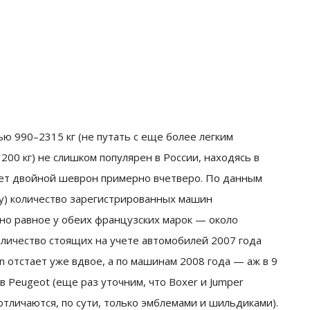
ю 990–2315 кг (не путать с еще более легким
200 кг) не слишком популярен в России, находясь в
ает двойной шеврон примерно вчетверо. По данным
ицу) количество зарегистрированных машин
но равное у обеих французских марок — около
оличество стоящих на учете автомобилей 2007 года
en отстает уже вдвое, а по машинам 2008 года — аж в 9
в Peugeot (еще раз уточним, что Boxer и Jumper
отличаются, по сути, только эмблемами и шильдиками).