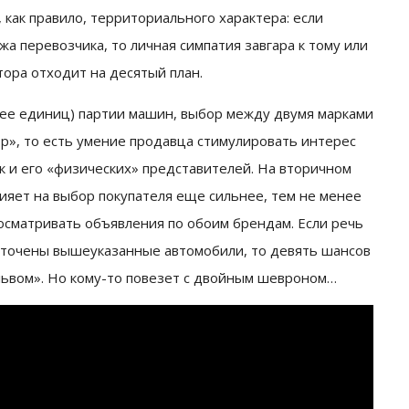
 как правило, территориального характера: если
жа перевозчика, то личная симпатия завгара к тому или
ора отходит на десятый план.
олее единиц) партии машин, выбор между двумя марками
р», то есть умение продавца стимулировать интерес
ак и его «физических» представителей. На вторичном
ияет на выбор покупателя еще сильнее, тем не менее
осматривать объявления по обоим брендам. Если речь
доточены вышеуказанные автомобили, то девять шансов
львом». Но кому-то повезет с двойным шевроном…