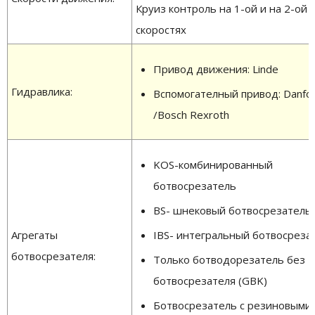
Круиз контроль на 1-ой и на 2-ой
скоростях
Привод движения: Linde
Гидравлика:
Вспомогателный привод: Danfo
/Bosch Rexroth
KOS-комбинированный
ботвосрезатель
BS- шнековый ботвосрезатель
Агрегаты
IBS- интегральный ботвосреза
ботвосрезателя:
Только ботводорезатель без
ботвосрезателя (GBK)
Ботвосрезатель с резиновыми