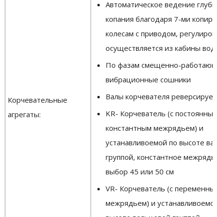
Автоматическое ведение глуб
копания благодаря 7-ми копи
колесам с приводом, регулиров
осуществляется из кабины вод
По фазам смещенно-работаю
вибрационные сошники
Валы корчевателя реверсируе
Корчевательные
KR- Корчеватель (с постоянным
агрегаты:
константным межрядьем) и
устанавливоемой по высоте ва
группой, константное межрядь
выбор 45 или 50 см
VR- Корчеватель (с переменны
межрядьем) и устанавливоемо