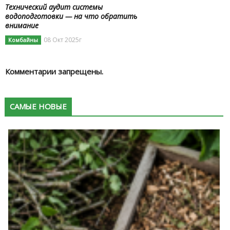
Технический аудит системы
водоподготовки — на что обратить
внимание
08 Окт 2025г
Комбайны
Комментарии запрещены.
САМЫЕ НОВЫЕ
К
в
п
с
в
м