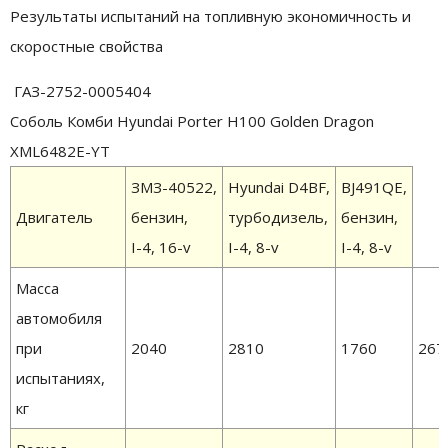
Результаты испытаний на топливную экономичность и
скоростные свойства
ГАЗ-2752-0005404
Соболь Комби Hyundai Porter H100 Golden Dragon
XML6482E-YT
ЗМЗ-40522,
Hyundai D4BF,
BJ491QE,
Двигатель
бензин,
турбодизель,
бензин,
I-4, 16-v
I-4, 8-v
I-4, 8-v
Масса
автомобиля
при
2040
2810
1760
267
испытаниях,
кг