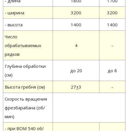
- длина
1800
1700
- ширина
3200
3200
- высота
1400
1400
Число
обрабатываемых
4
-
рядков
Глубина обработки
до 20
до 8
(см)
Высота гребня (см)
27
+
3
-
Скорость вращения
фрезбарабана (об/
мин)
- при ВОМ 540 об/