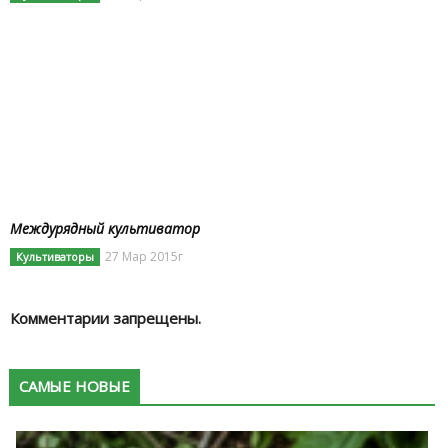
Междурядный культиватор
27 Мар 2015г
Культиваторы
Комментарии запрещены.
САМЫЕ НОВЫЕ
К