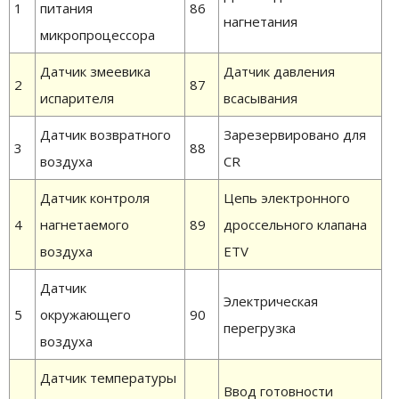
1
питания
86
нагнетания
микропроцессора
Датчик змеевика
Датчик давления
2
87
испарителя
всасывания
Датчик возвратного
Зарезервировано для
3
88
воздуха
CR
Датчик контроля
Цепь электронного
4
нагнетаемого
89
дроссельного клапана
воздуха
ETV
Датчик
Электрическая
5
окружающего
90
перегрузка
воздуха
Датчик температуры
Ввод готовности