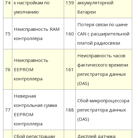
74
к настройкам по
159
аккумуляторной
умолчанию
батареи
Потеря связи по шине
Неисправность RAM
75
160
CAN с расширительной
контроллера
платой радиосвязи
Неисправность часов
Неисправность
фактического времени
76
EEPROM
161
регистратора данных
контроллера
(DAS)
Неверная
Сбой микропроцессора
контрольная сумма
77
188
регистратора данных
EEPROM
(DAS)
контроллера
Сбой регистрации
Дисплей датчика