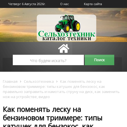
Четверг 6 Августа 2026г.
О нас
Карта сайта
Главная
Сельхозтехника
Как поменять леску на
бензиновом триммере: типы катушек для бензокос, как
правильно заправить и намотать струну на диск, как заменить
нож на устройстве, видео
Как поменять леску на
бензиновом триммере: типы
катушек для бензокос, как