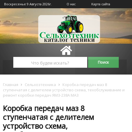
Воскресенье 9 Августа 2026г.
О нас
Карта сайта
Главная
Сельхозтехника
Коробка передач маз 8
ступенчатая с делителем устройство схема, техобслуживание и
ремонт коробки передач ЯМЗ-238А МАЗ
Коробка передач маз 8
ступенчатая с делителем
устройство схема,