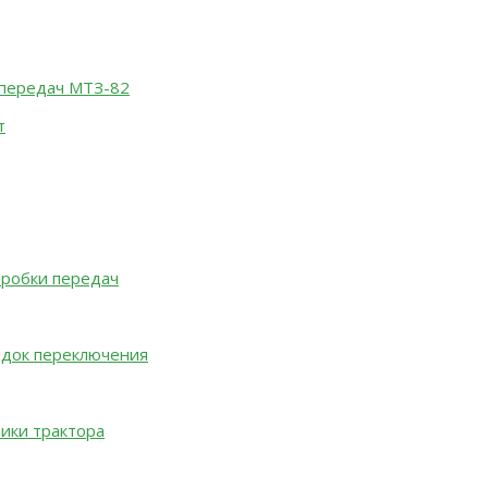
 передач МТЗ-82
т
оробки передач
ядок переключения
тики трактора