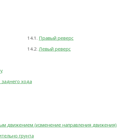
Правый реверс
Левый реверс
ду
 заднего хода
ным движением (изменение направления движения)
ительно грунта