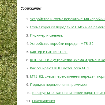
Содержание:
Устройство и схема переключения коробки
Схема коробки передач МТЗ-82 и её ремон
Плунжер и сальник
Устройство коробки передач МТЗ-82
Картер и нагнетатель
КПП МТЗ 82: устройство, схема и ремонт к
Как собирают КПП мотоблока МТЗ
МТЗ-82: схема переключения передач, пор
Порядок переключения режимов
Беларус МТЗ-80: технические характерис
Обозначения