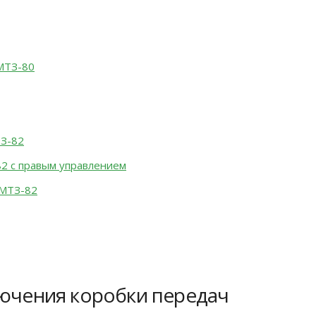
МТЗ-80
ТЗ-82
82 с правым управлением
 МТЗ-82
лючения коробки передач