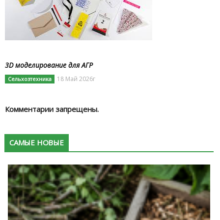
3D моделирование для АГР
18 Май 2026г
Сельхозтехника
Комментарии запрещены.
САМЫЕ НОВЫЕ
К
в
п