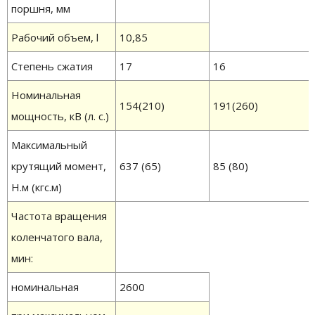
поршня, мм
Рабочий объем, l
10,85
Степень сжатия
17
16
Номинальная
154(210)
191(260)
мощность, кВ (л. с.)
Максимальный
крутящий момент,
637 (65)
85 (80)
Н.м (кгс.м)
Частота вращения
коленчатого вала,
мин:
номинальная
2600