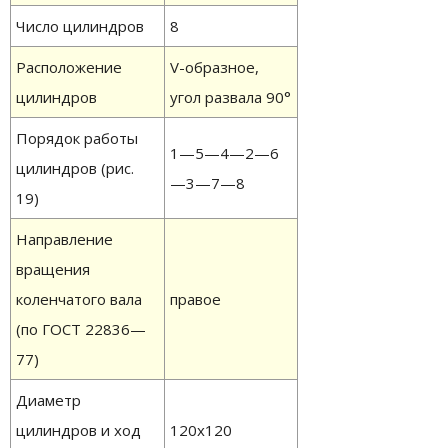
Число цилиндров
8
Расположение
V-образное,
цилиндров
угол развала 90°
Порядок работы
1—5—4—2—6
цилиндров (рис.
—3—7—8
19)
Направление
вращения
коленчатого вала
правое
(по ГОСТ 22836—
77)
Диаметр
цилиндров и ход
120х120