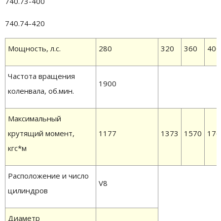
740.73-400
740.74-420
Мощность, л.с.
280
320
360
400
Частота вращения
1900
коленвала, об.мин.
Максимальный
крутящий момент,
1177
1373
1570
176
кгс*м
Расположение и число
V8
цилиндров
Диаметр