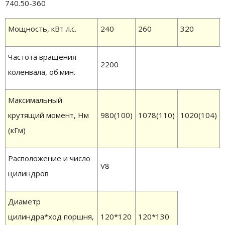
740.50-360
Мощность, кВт л.с.
240
260
320
Частота вращения
2200
коленвала, об.мин.
Максимальный
крутящий момент, Нм
980(100)
1078(110)
1020(104)
(кГм)
Расположение и число
V8
цилиндров
Диаметр
цилиндра*ход поршня,
120*120
120*130