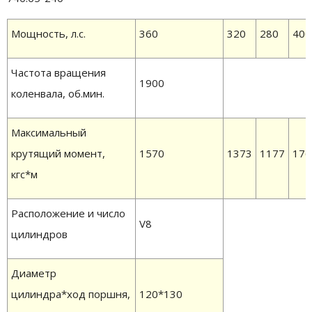
Мощность, л.с.
360
320
280
400
Частота вращения
1900
коленвала, об.мин.
Максимальный
крутящий момент,
1570
1373
1177
176
кгс*м
Расположение и число
V8
цилиндров
Диаметр
цилиндра*ход поршня,
120*130