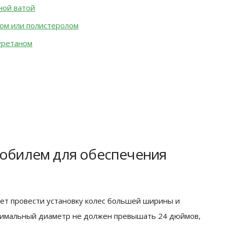
ной ватой
том или полистеролом
уретаном
мобилем для обеспечения
ет провести установку колес большей ширины и
симальный диаметр не должен превышать 24 дюймов,