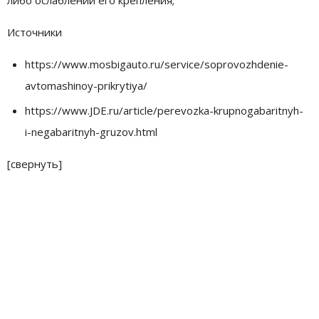
Источники
https://www.mosbigauto.ru/service/soprovozhdenie-
avtomashinoy-prikrytiya/
https://www.JDE.ru/article/perevozka-krupnogabaritnyh-
i-negabaritnyh-gruzov.html
[свернуть]