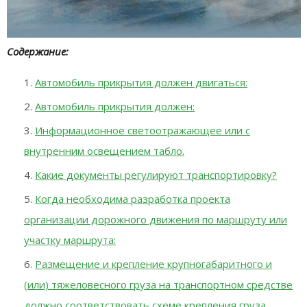
Содержание:
Автомобиль прикрытия должен двигаться:
Автомобиль прикрытия должен:
Информационное светоотражающее или с
внутренним освещением табло.
Какие документы регулируют транспортировку?
Когда необходима разработка проекта
организации дорожного движения по маршруту или
участку маршрута:
Размещение и крепление крупногабаритного и
(или) тяжеловесного груза на транспортном средстве
должно соответствовать схеме крепления груза,