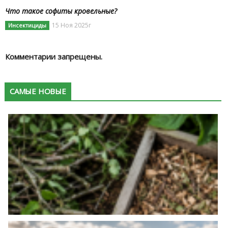
Что такое софиты кровельные?
15 Ноя 2025г
Инсектициды
Комментарии запрещены.
САМЫЕ НОВЫЕ
К
в
п
с
в
м