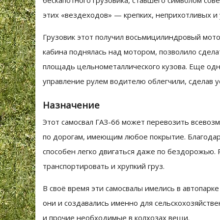
бескапотного грузовика, ставшего символом сове
этих «вездеходов» — крепких, неприхотливых и
Грузовик этот получил восьмицилиндровый мото
кабина поднялась над мотором, позволило сдела
площадь цельнометаллического кузова. Еще одн
управление рулем водителю облегчили, сделав у
Назначение
Этот самосвал ГАЗ-66 может перевозить всевоз
по дорогам, имеющим любое покрытие. Благодар
способен легко двигаться даже по бездорожью.
транспортировать и хрупкий груз.
В своё время эти самосвалы имелись в автопарке
они и создавались именно для сельскохозяйстве
и прочие необходимые в колхозах вещи.