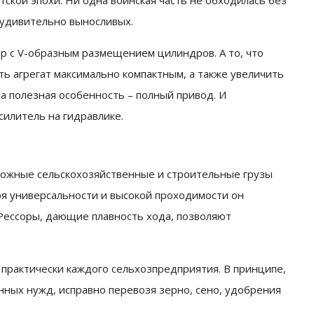
тской эпохи. Ни одна воинская часть не обходилась без
 удивительно выносливых.
р с V-образным размещением цилиндров. А то, что
ть агрегат максимально компактным, а также увеличить
а полезная особенность – полный привод. И
силитель на гидравлике.
можные сельскохозяйственные и строительные грузы
я универсальности и высокой проходимости он
 Рессоры, дающие плавность хода, позволяют
 практически каждого сельхозпредприятия. В принципе,
нных нужд, исправно перевозя зерно, сено, удобрения