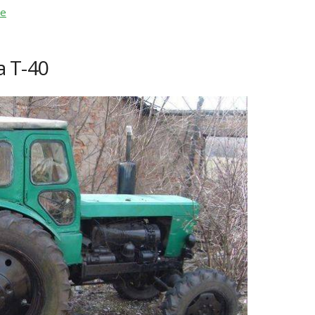
ие
 Т-40