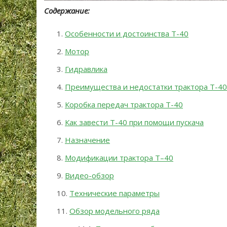
Содержание:
Особенности и достоинства Т-40
Мотор
Гидравлика
Преимущества и недостатки трактора Т-40
Коробка передач трактора Т-40
Как завести Т-40 при помощи пускача
Назначение
Модификации трактора Т–40
Видео-обзор
Технические параметры
Обзор модельного ряда