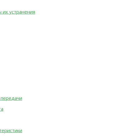
ы их устранения
 передачи
та
теристики