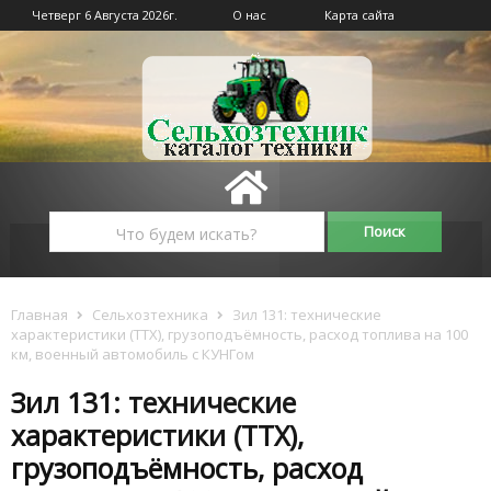
Четверг 6 Августа 2026г.
О нас
Карта сайта
Главная
Сельхозтехника
Зил 131: технические
характеристики (ТТХ), грузоподъёмность, расход топлива на 100
км, военный автомобиль с КУНГом
Зил 131: технические
характеристики (ТТХ),
грузоподъёмность, расход