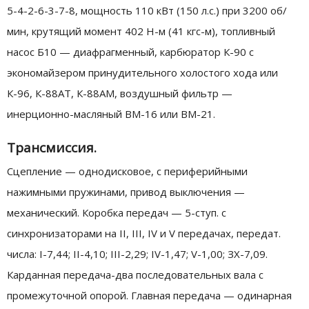
5-4-2-6-3-7-8, мощность 110 кВт (150 л.с.) при 3200 об/
мин, крутящий момент 402 Н-м (41 кгс-м), топливный
насос Б10 — диафрагменный, карбюратор К-90 с
экономайзером принудительного холостого хода или
К-96, К-88АТ, К-88АМ, воздушный фильтр —
инерционно-масляный ВМ-16 или ВМ-21.
Трансмиссия.
Сцепление — однодисковое, с периферийными
нажимными пружинами, привод выключения —
механический. Коробка передач — 5-ступ. с
синхронизаторами на II, III, IV и V передачах, передат.
числа: I-7,44; II-4,10; III-2,29; IV-1,47; V-1,00; ЗХ-7,09.
Карданная передача-два последовательных вала с
промежуточной опорой. Главная передача — одинарная